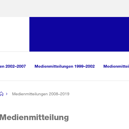
Sprunglink:
Navigation
sauswahl
vigation
m Inhalt
r Suche
gen 2002–2007
Medienmitteilungen 1999–2002
Medienmittei
Medienmitteilungen 2008–2019
[no
title]
Medienmitteilung