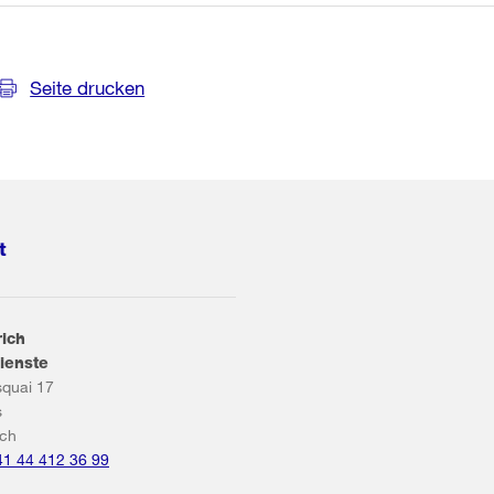
Seite drucken
t
rich
ienste
squai 17
s
ich
41 44 412 36 99