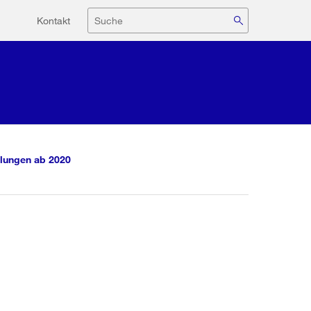
Hilfsnavigation
Suche
Kontakt
lungen ab 2020