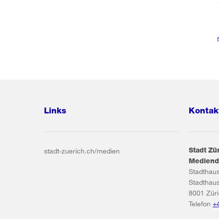
Links
Kontak
Stadt Zü
stadt-zuerich.ch/medien
Mediend
Stadthau
Stadthau
8001
Zür
Telefon
+