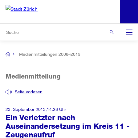
N
S
Zur Bereichsauswahl
Zur Hilfsnavigation
Zum Inhalt
Zur Suche
Suche
Global
Navigation
Medienmitteilungen 2008–2019
[no
title]
Medienmitteilung
Seite vorlesen
23. September 2013,14.28 Uhr
Ein Verletzter nach
Auseinandersetzung im Kreis 11 -
Zeugenaufruf