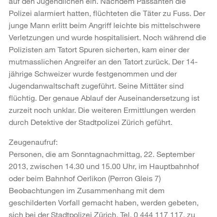
auf den Jugendlichen ein. Nachdem Passanten die
Polizei alarmiert hatten, flüchteten die Täter zu Fuss. Der
junge Mann erlitt beim Angriff leichte bis mittelschwere
Verletzungen und wurde hospitalisiert. Noch während die
Polizisten am Tatort Spuren sicherten, kam einer der
mutmasslichen Angreifer an den Tatort zurück. Der 14-
jährige Schweizer wurde festgenommen und der
Jugendanwaltschaft zugeführt. Seine Mittäter sind
flüchtig. Der genaue Ablauf der Auseinandersetzung ist
zurzeit noch unklar. Die weiteren Ermittlungen werden
durch Detektive der Stadtpolizei Zürich geführt.
Zeugenaufruf:
Personen, die am Sonntagnachmittag, 22. September
2013, zwischen 14.30 und 15.00 Uhr, im Hauptbahnhof
oder beim Bahnhof Oerlikon (Perron Gleis 7)
Beobachtungen im Zusammenhang mit dem
geschilderten Vorfall gemacht haben, werden gebeten,
sich bei der Stadtpolizei Zürich, Tel. 0 444 117 117, zu