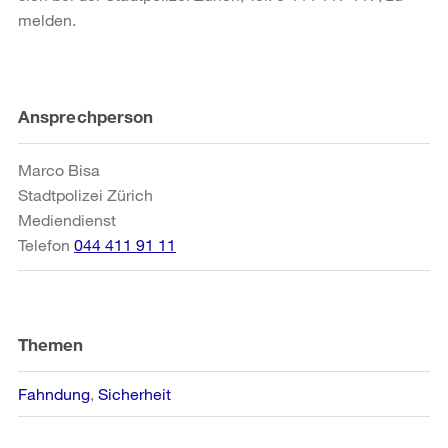
melden.
Weitere
Ansprechperson
Informationen
Marco Bisa
Stadtpolizei Zürich
Mediendienst
Telefon
044 411 91 11
Themen
Fahndung
Sicherheit