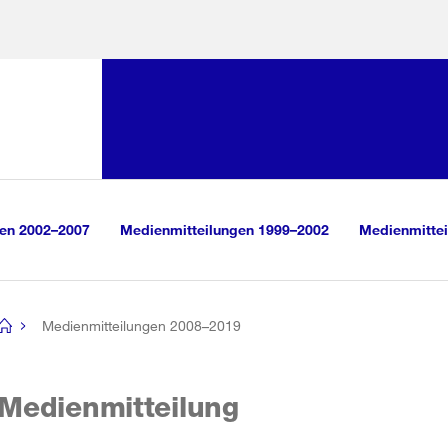
Sprunglink:
Navigation
sauswahl
vigation
m Inhalt
r Suche
gen 2002–2007
Medienmitteilungen 1999–2002
Medienmittei
Medienmitteilungen 2008–2019
[no
title]
Medienmitteilung