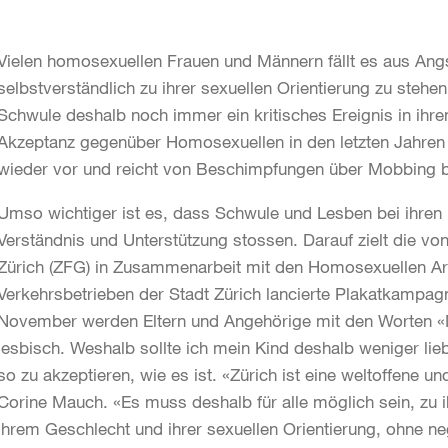
Vielen homosexuellen Frauen und Männern fällt es aus Ang
selbstverständlich zu ihrer sexuellen Orientierung zu stehe
Schwule deshalb noch immer ein kritisches Ereignis in ihre
Akzeptanz gegenüber Homosexuellen in den letzten Jahr
wieder vor und reicht von Beschimpfungen über Mobbing bi
Umso wichtiger ist es, dass Schwule und Lesben bei ihren 
Verständnis und Unterstützung stossen. Darauf zielt die von
Zürich (ZFG) in Zusammenarbeit mit den Homosexuellen Arb
Verkehrsbetrieben der Stadt Zürich lancierte Plakatkamp
November werden Eltern und Angehörige mit den Worten «Me
lesbisch. Weshalb sollte ich mein Kind deshalb weniger li
so zu akzeptieren, wie es ist. «Zürich ist eine weltoffene un
Corine Mauch. «Es muss deshalb für alle möglich sein, zu
ihrem Geschlecht und ihrer sexuellen Orientierung, ohne n