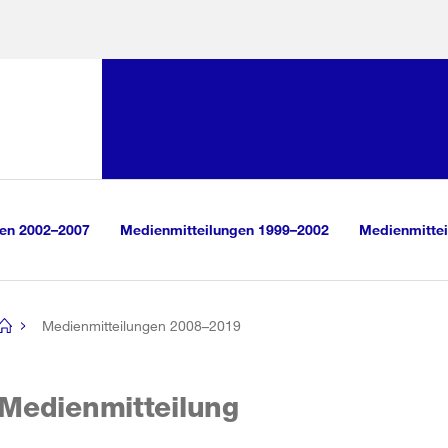
Sprunglink:
Navigation
sauswahl
vigation
m Inhalt
r Suche
gen 2002–2007
Medienmitteilungen 1999–2002
Medienmittei
Medienmitteilungen 2008–2019
[no
title]
Medienmitteilung