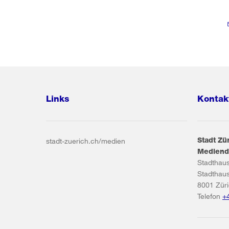
Links
Kontak
Stadt Zü
stadt-zuerich.ch/medien
Mediend
Stadthau
Stadthau
8001
Zür
Telefon
+