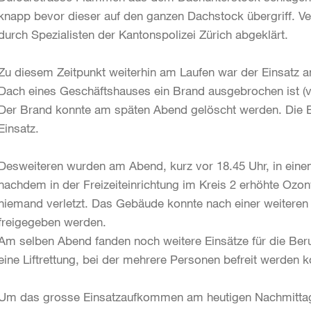
knapp bevor dieser auf den ganzen Dachstock übergriff. V
durch Spezialisten der Kantonspolizei Zürich abgeklärt.
Zu diesem Zeitpunkt weiterhin am Laufen war der Einsatz 
Dach eines Geschäftshauses ein Brand ausgebrochen ist (vg
Der Brand konnte am späten Abend gelöscht werden. Die Ei
Einsatz.
Desweiteren wurden am Abend, kurz vor 18.45 Uhr, in einem
nachdem in der Freizeiteinrichtung im Kreis 2 erhöhte Ozon
niemand verletzt. Das Gebäude konnte nach einer weitere
freigegeben werden.
Am selben Abend fanden noch weitere Einsätze für die Beru
eine Liftrettung, bei der mehrere Personen befreit werden k
Um das grosse Einsatzaufkommen am heutigen Nachmittag