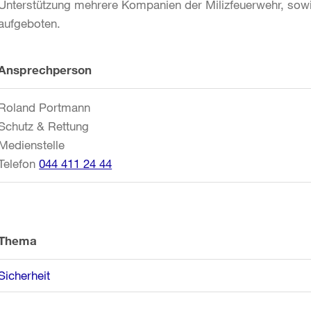
Unterstützung mehrere Kompanien der Milizfeuerwehr, sowi
aufgeboten.
Weitere
Ansprechperson
Informationen
Roland Portmann
Schutz & Rettung
Medienstelle
Telefon
044 411 24 44
Thema
Sicherheit