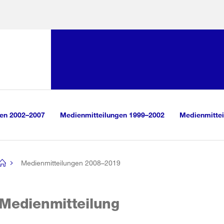
Sprunglink:
Navigation
sauswahl
vigation
m Inhalt
r Suche
gen 2002–2007
Medienmitteilungen 1999–2002
Medienmittei
Medienmitteilungen 2008–2019
[no
title]
Medienmitteilung