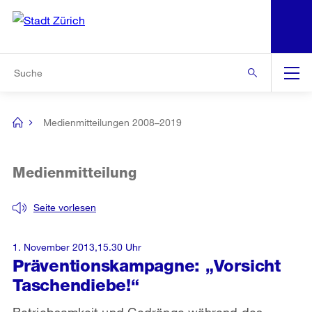
N
S
Zur Bereichsauswahl
Zur Hilfsnavigation
Zum Inhalt
Zur Suche
Suche
Global
Navigation
Medienmitteilungen 2008–2019
[no
title]
Medienmitteilung
Seite vorlesen
1. November 2013,15.30 Uhr
Präventionskampagne: „Vorsicht
Taschendiebe!“
Betriebsamkeit und Gedränge während des