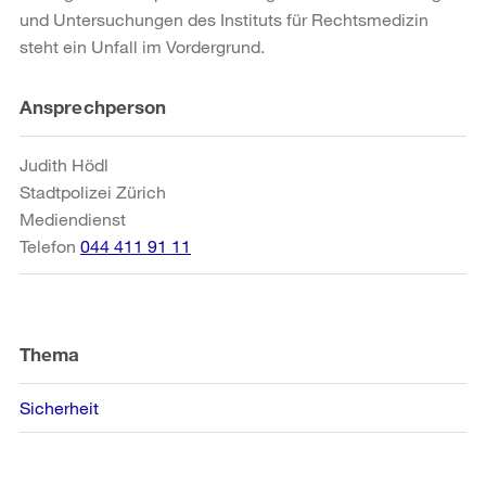
und Untersuchungen des Instituts für Rechtsmedizin
steht ein Unfall im Vordergrund.
Weitere
Ansprechperson
Informationen
Judith Hödl
Stadtpolizei Zürich
Mediendienst
Telefon
044 411 91 11
Thema
Sicherheit