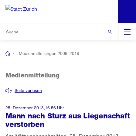
N
S
Zur Bereichsauswahl
Zur Hilfsnavigation
Zum Inhalt
Zur Suche
Suche
Global
Navigation
Medienmitteilungen 2008–2019
[no
title]
Medienmitteilung
Seite vorlesen
25. Dezember 2013,16.56 Uhr
Mann nach Sturz aus Liegenschaft
verstorben
Am Mittwochnachmittag, 25. Dezember 2013,