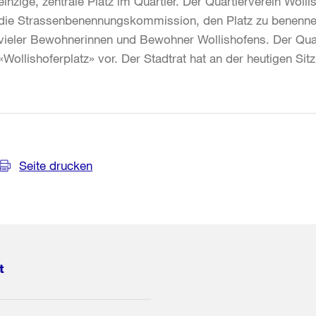
einzige, zentrale Platz im Quartier. Der Quartierverein Wol
die Strassenbenennungskommission, den Platz zu benennen
vieler Bewohnerinnen und Bewohner Wollishofens. Der Quar
«Wollishoferplatz» vor. Der Stadtrat hat an der heutigen S
Weitere
Informationen
Seite drucken
t