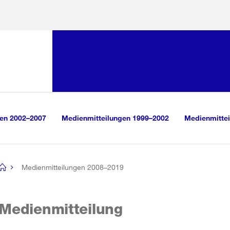
Sprunglink:
Navigation
sauswahl
vigation
m Inhalt
r Suche
gen 2002–2007
Medienmitteilungen 1999–2002
Medienmittei
Medienmitteilungen 2008–2019
[no
title]
Medienmitteilung