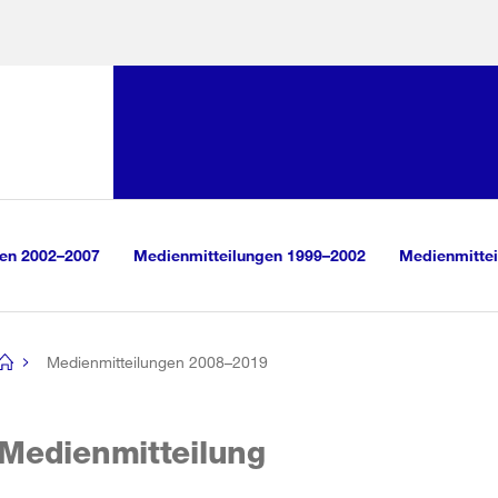
Sprunglink:
Navigation
sauswahl
vigation
m Inhalt
r Suche
gen 2002–2007
Medienmitteilungen 1999–2002
Medienmittei
Medienmitteilungen 2008–2019
[no
title]
Medienmitteilung