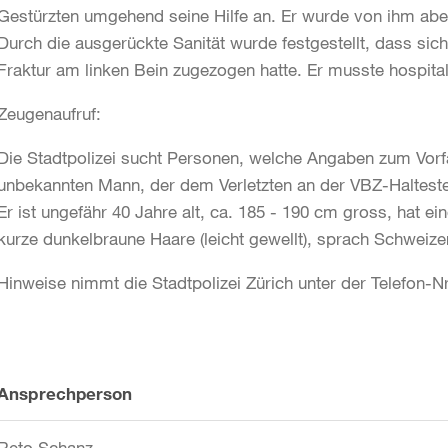
Gestürzten umgehend seine Hilfe an. Er wurde von ihm aber
Durch die ausgerückte Sanität wurde festgestellt, dass sic
Fraktur am linken Bein zugezogen hatte. Er musste hospital
Zeugenaufruf:
Die Stadtpolizei sucht Personen, welche Angaben zum Vor
unbekannten Mann, der dem Verletzten an der VBZ-Haltestel
Er ist ungefähr 40 Jahre alt, ca. 185 - 190 cm gross, hat ein
kurze dunkelbraune Haare (leicht gewellt), sprach Schweize
Hinweise nimmt die Stadtpolizei Zürich unter der Telefon-N
Weitere
Ansprechperson
Informationen
Reto Schanz