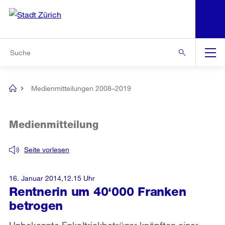
N
S
Zur Bereichsauswahl
Zur Hilfsnavigation
Zum Inhalt
Zur Suche
Suche
Global
Navigation
Medienmitteilungen 2008–2019
[no
title]
Medienmitteilung
Seite vorlesen
16. Januar 2014,12.15 Uhr
Rentnerin um 40‘000 Franken
betrogen
Unbekannte Enkeltrickbetrüger knöpften einer