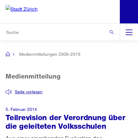
N
S
Zur Bereichsauswahl
Zur Hilfsnavigation
Zum Inhalt
Zur Suche
Suche
Global
Navigation
Medienmitteilungen 2008–2019
[no
title]
Medienmitteilung
Seite vorlesen
5. Februar 2014
Teilrevision der Verordnung über
die geleiteten Volksschulen
Aus einer eingehenden Evaluation des