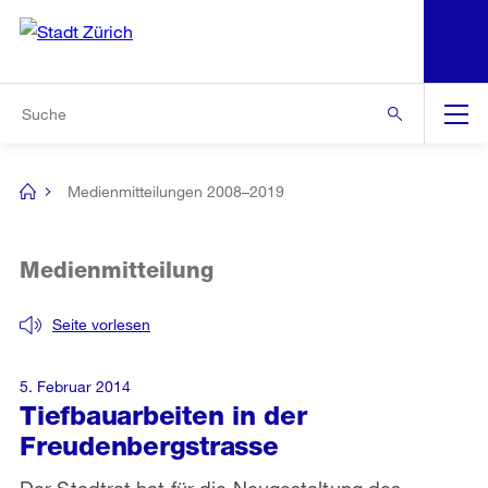
N
S
Zur Bereichsauswahl
Zur Hilfsnavigation
Zum Inhalt
Zur Suche
Suche
Global
Navigation
Medienmitteilungen 2008–2019
[no
title]
Medienmitteilung
Seite vorlesen
5. Februar 2014
Tiefbauarbeiten in der
Freudenbergstrasse
Der Stadtrat hat für die Neugestaltung des