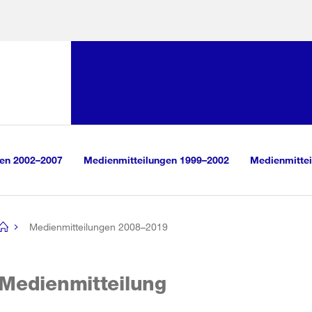
Sprunglink:
Navigation
sauswahl
vigation
m Inhalt
r Suche
gen 2002–2007
Medienmitteilungen 1999–2002
Medienmittei
Medienmitteilungen 2008–2019
[no
title]
Medienmitteilung