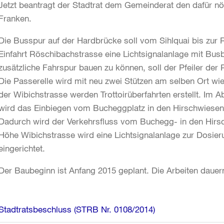
Jetzt beantragt der Stadtrat dem Gemeinderat den dafür nöt
Franken.
Die Busspur auf der Hardbrücke soll vom Sihlquai bis zur 
Einfahrt Röschibachstrasse eine Lichtsignalanlage mit Bu
zusätzliche Fahrspur bauen zu können, soll der Pfeiler der
Die Passerelle wird mit neu zwei Stützen am selben Ort w
der Wibichstrasse werden Trottoirüberfahrten erstellt. Im
wird das Einbiegen vom Bucheggplatz in den Hirschwiesentu
Dadurch wird der Verkehrsfluss vom Buchegg- in den Hirsc
Höhe Wibichstrasse wird eine Lichtsignalanlage zur Dosie
eingerichtet.
Der Baubeginn ist Anfang 2015 geplant. Die Arbeiten dauern
Weitere
Stadtratsbeschluss (STRB Nr. 0108/2014)
Informationen