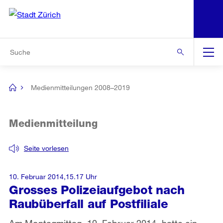
N
S
Zur Bereichsauswahl
Zur Hilfsnavigation
Zum Inhalt
Zur Suche
Suche
Global
Navigation
Medienmitteilungen 2008–2019
[no
title]
Medienmitteilung
Seite vorlesen
10. Februar 2014,15.17 Uhr
Grosses Polizeiaufgebot nach
Raubüberfall auf Postfiliale
Am Montagmittag, 10. Februar 2014, hatte ein