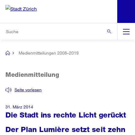
N
S
Zur Bereichsauswahl
Zur Hilfsnavigation
Zum Inhalt
Zur Suche
Suche
Global
Navigation
Medienmitteilungen 2008–2019
[no
title]
Medienmitteilung
Seite vorlesen
31. März 2014
Die Stadt ins rechte Licht gerückt
Der Plan Lumière setzt seit zehn