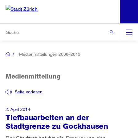
N
S
Zur Bereichsauswahl
Zur Hilfsnavigation
Zum Inhalt
Zur Suche
Suche
Global
Navigation
Medienmitteilungen 2008–2019
[no
title]
Medienmitteilung
Seite vorlesen
2. April 2014
Tiefbauarbeiten an der
Stadtgrenze zu Gockhausen
Der Stadtrat hat für die Erneuerung des