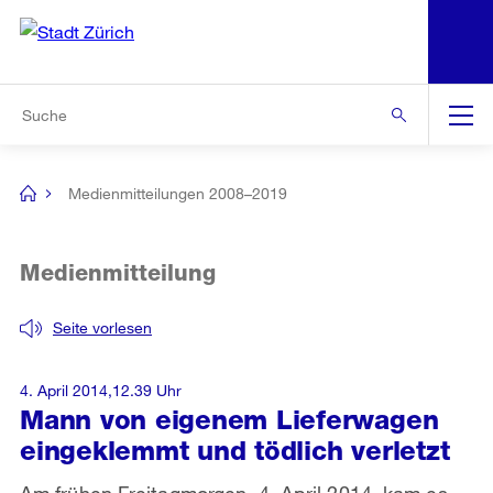
N
S
Zur Bereichsauswahl
Zur Hilfsnavigation
Zum Inhalt
Zur Suche
Suche
Global
Navigation
Medienmitteilungen 2008–2019
[no
title]
Medienmitteilung
Seite vorlesen
4. April 2014,12.39 Uhr
Mann von eigenem Lieferwagen
eingeklemmt und tödlich verletzt
Am frühen Freitagmorgen, 4. April 2014, kam es