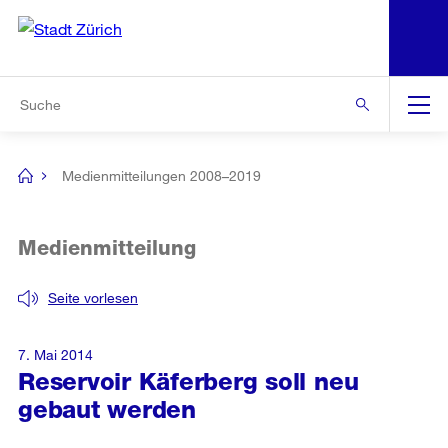
N
S
Zur Bereichsauswahl
Zur Hilfsnavigation
Zum Inhalt
Zur Suche
Suche
Global
Navigation
Medienmitteilungen 2008–2019
[no
title]
Medienmitteilung
Seite vorlesen
7. Mai 2014
Reservoir Käferberg soll neu
gebaut werden