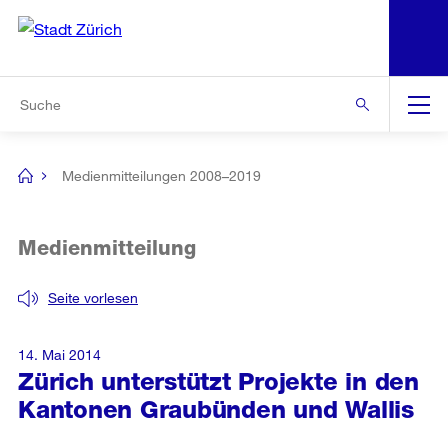
N
S
Zur Bereichsauswahl
Zur Hilfsnavigation
Zum Inhalt
Zur Suche
Suche
Global
Navigation
Medienmitteilungen 2008–2019
[no
title]
Medienmitteilung
Seite vorlesen
14. Mai 2014
Zürich unterstützt Projekte in den
Kantonen Graubünden und Wallis