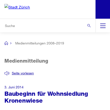
N
S
Zur Bereichsauswahl
Zur Hilfsnavigation
Zum Inhalt
Zur Suche
Suche
Global
Navigation
Medienmitteilungen 2008–2019
[no
title]
Medienmitteilung
Seite vorlesen
3. Juni 2014
Baubeginn für Wohnsiedlung
Kronenwiese