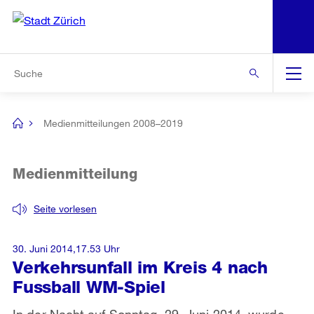
N
S
Zur Bereichsauswahl
Zur Hilfsnavigation
Zum Inhalt
Zur Suche
Suche
Global
Navigation
Medienmitteilungen 2008–2019
[no
title]
Medienmitteilung
Seite vorlesen
30. Juni 2014,17.53 Uhr
Verkehrsunfall im Kreis 4 nach
Fussball WM-Spiel
In der Nacht auf Sonntag, 29. Juni 2014, wurde