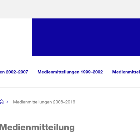
Sprunglink:
Navigation
sauswahl
vigation
m Inhalt
r Suche
gen 2002–2007
Medienmitteilungen 1999–2002
Medienmittei
Medienmitteilungen 2008–2019
[no
title]
Medienmitteilung