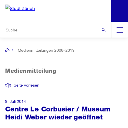
N
S
Zur Bereichsauswahl
Zur Hilfsnavigation
Zum Inhalt
Zur Suche
Suche
Global
Navigation
Medienmitteilungen 2008–2019
[no
title]
Medienmitteilung
Seite vorlesen
9. Juli 2014
Centre Le Corbusier / Museum
Heidi Weber wieder geöffnet