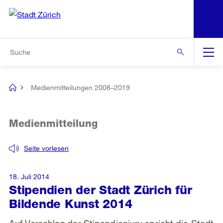
N
S
Zur Bereichsauswahl
Zur Hilfsnavigation
Zum Inhalt
Zur Suche
Suche
Global
Navigation
Medienmitteilungen 2008–2019
[no
title]
Medienmitteilung
Seite vorlesen
18. Juli 2014
Stipendien der Stadt Zürich für
Bildende Kunst 2014
Auf Vorschlag der Stipendienjury spricht die Stadt