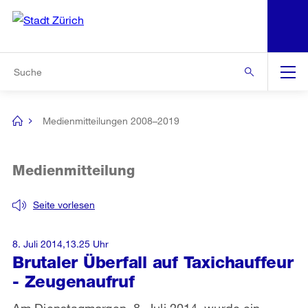
N
S
Zur Bereichsauswahl
Zur Hilfsnavigation
Zum Inhalt
Zur Suche
Suche
Global
Navigation
Medienmitteilungen 2008–2019
[no
title]
Medienmitteilung
Seite vorlesen
8. Juli 2014,13.25 Uhr
Brutaler Überfall auf Taxichauffeur
- Zeugenaufruf
Am Dienstagmorgen, 8. Juli 2014, wurde ein