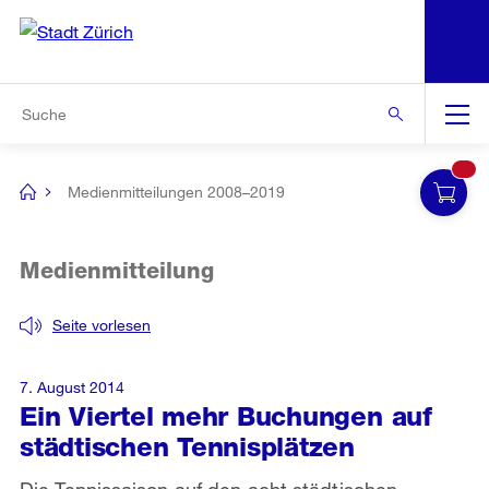
N
S
Zur Bereichsauswahl
Zur Hilfsnavigation
Zum Inhalt
Zur Suche
Suche
Global
Navigation
Medienmitteilungen 2008–2019
[no
title]
Medienmitteilung
Seite vorlesen
7. August 2014
Ein Viertel mehr Buchungen auf
städtischen Tennisplätzen
Die Tennissaison auf den acht städtischen