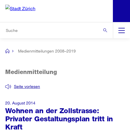
N
S
Zur Bereichsauswahl
Zur Hilfsnavigation
Zum Inhalt
Zur Suche
Suche
Global
Navigation
Medienmitteilungen 2008–2019
[no
title]
Medienmitteilung
Seite vorlesen
20. August 2014
Wohnen an der Zollstrasse:
Privater Gestaltungsplan tritt in
Kraft