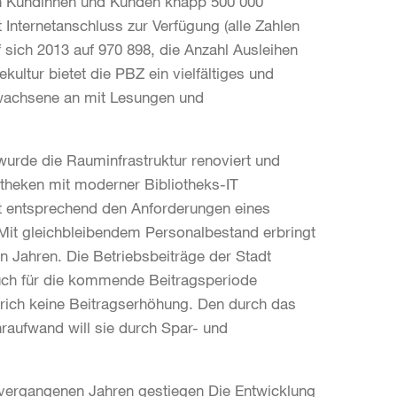
en Kundinnen und Kunden knapp 500 000
Internetanschluss zur Verfügung (alle Zahlen
 sich 2013 auf 970 898, die Anzahl Ausleihen
kultur bietet die PBZ ein vielfältiges und
wachsene an mit Lesungen und
 wurde die Rauminfrastruktur renoviert und
otheken mit moderner Bibliotheks-IT
t entsprechend den Anforderungen eines
 Mit gleichbleibendem Personalbestand erbringt
n Jahren. Die Betriebsbeiträge der Stadt
Auch für die kommende Beitragsperiode
ürich keine Beitragserhöhung. Den durch das
raufwand will sie durch Spar- und
 vergangenen Jahren gestiegen Die Entwicklung