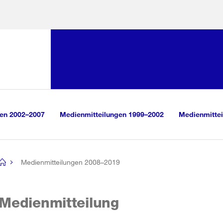
Sprunglink:
Navigation
sauswahl
vigation
m Inhalt
r Suche
gen 2002–2007
Medienmitteilungen 1999–2002
Medienmittei
Medienmitteilungen 2008–2019
[no
title]
Medienmitteilung