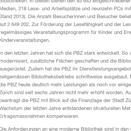
Bibliotheken. In diesen stehen den 93 643 eingeschrieben
Medien, 218 Lese- und Arbeitsplätze und neunzehn PCs mit 
Stand 2013). Die Anzahl Besucherinnen und Besucher belief
auf 2 649 202. Zur Förderung der Lesefähigkeit und der Lese
regelmässiges Veranstaltungsprogramm für Kinder und Er
Kinderveranstaltungen.
In den letzten Jahren hat sich die PBZ stark entwickelt. So
modernisiert, zusätzliche Flächen geschaffen und die Bibli
ausgerüstet. Zudem hat die PBZ ihr Dienstleistungsangebo
zeitgemässen Bibliotheksbetriebs schrittweise ausgebaut.
die PBZ heute deutlich mehr Leistungen als noch vor einige
Zürich sind seit sechs Jahren nicht mehr erhöht worden. 
beantragt die PBZ mit Blick auf die Finanzlage der Stadt Z
Wachstum der letzten Jahre entstandenen strukturellen Meh
Ertragsmassnahmen kompensieren.
Die Anforderungen an eine moderne Bibliothek sind in den