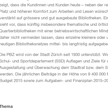
zeigt, dass die Kundinnen und Kunden heute – neben der r
Platz und höheren Komfort zum Arbeiten und Lesen wünsc
verstärkt auf grössere und gut ausgebaute Bibliotheken. E
sieht vor, dass künftig insbesondere thematische und örtl
Quartierbibliotheken mit einer betriebswirtschaftlichen Mi
daher nicht vermeiden lassen, dass einzelne kleinere oder
heutigen Bibliotheksnetzes mittel- bis langfristig aufgege
Die PBZ wird von der Stadt Zürich seit 1930 unterstützt.
Schul- und Sportdepartement (SSD) Auflagen und Ziele für
Ausgestaltung und Überwachung dem Stadtrat bzw. dem Sc
werden. Die jährlichen Beiträge in der Höhe von 9 400 000
Budget 2015 sowie zum Aufgaben- und Finanzplan 2015–201
Weitere
Informationen
Thema