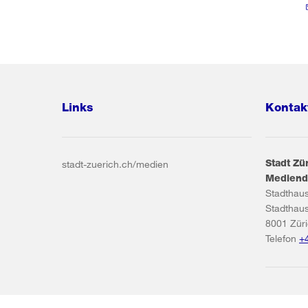
Links
Kontak
Stadt Zü
stadt-zuerich.ch/medien
Mediend
Stadthau
Stadthau
8001
Zür
Telefon
+