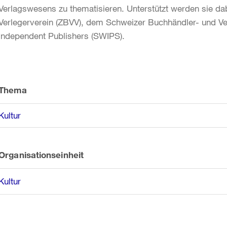
Verlagswesens zu thematisieren. Unterstützt werden sie d
Verlegerverein (ZBVV), dem Schweizer Buchhändler- und V
Independent Publishers (SWIPS).
Weitere
Informationen
Thema
Kultur
Organisationseinheit
Kultur