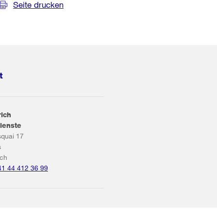
Seite drucken
t
rich
ienste
squai 17
s
ich
41 44 412 36 99