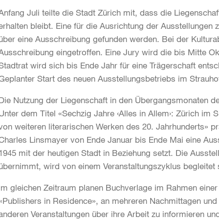
Anfang Juli teilte die Stadt Zürich mit, dass die Liegenschaf
erhalten bleibt. Eine für die Ausrichtung der Ausstellungen 
über eine Ausschreibung gefunden werden. Bei der Kulturab
Ausschreibung eingetroffen. Eine Jury wird die bis Mitte 
Stadtrat wird sich bis Ende Jahr für eine Trägerschaft entsc
Geplanter Start des neuen Ausstellungsbetriebs im Strauho
Die Nutzung der Liegenschaft in den Übergangsmonaten der 
Unter dem Titel «Sechzig Jahre ‹Alles in Allem›: Zürich im
von weiteren literarischen Werken des 20. Jahrhunderts» prä
Charles Linsmayer von Ende Januar bis Ende Mai eine Ausst
1945 mit der heutigen Stadt in Beziehung setzt. Die Ausste
übernimmt, wird von einem Veranstaltungszyklus begleitet 
Im gleichen Zeitraum planen Buchverlage im Rahmen einer 
«Publishers in Residence», an mehreren Nachmittagen un
anderen Veranstaltungen über ihre Arbeit zu informieren und