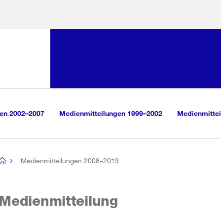
Sprunglink:
Navigation
sauswahl
vigation
m Inhalt
r Suche
gen 2002–2007
Medienmitteilungen 1999–2002
Medienmittei
Medienmitteilungen 2008–2019
[no
title]
Medienmitteilung