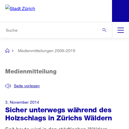
N
S
Zur Bereichsauswahl
Zur Hilfsnavigation
Zum Inhalt
Zur Suche
Suche
Global
Navigation
Medienmitteilungen 2008–2019
[no
title]
Medienmitteilung
Seite vorlesen
3. November 2014
Sicher unterwegs während des
Holzschlags in Zürichs Wäldern
Seit heute wird in den städtischen Wäldern