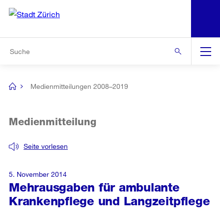
N
S
Zur Bereichsauswahl
Zur Hilfsnavigation
Zum Inhalt
Zur Suche
Suche
Global
Navigation
Medienmitteilungen 2008–2019
[no
title]
Medienmitteilung
Seite vorlesen
5. November 2014
Mehrausgaben für ambulante
Krankenpflege und Langzeitpflege