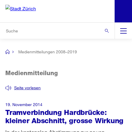
N
S
Zur Bereichsauswahl
Zur Hilfsnavigation
Zum Inhalt
Zur Suche
Suche
Global
Navigation
Medienmitteilungen 2008–2019
[no
title]
Medienmitteilung
Seite vorlesen
19. November 2014
Tramverbindung Hardbrücke:
kleiner Abschnitt, grosse Wirkung
In der kantonalen Abstimmung zur neuen