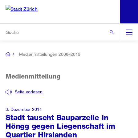
N
S
Zur Bereichsauswahl
Zur Hilfsnavigation
Zum Inhalt
Zur Suche
Suche
Global
Navigation
Medienmitteilungen 2008–2019
[no
title]
Medienmitteilung
Seite vorlesen
3. Dezember 2014
Stadt tauscht Bauparzelle in
Höngg gegen Liegenschaft im
Quartier Hirslanden