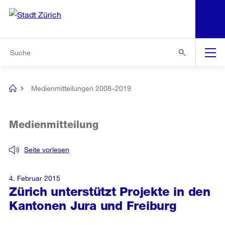
N
S
Zur Bereichsauswahl
Zur Hilfsnavigation
Zum Inhalt
Zur Suche
Suche
Global
Navigation
Medienmitteilungen 2008–2019
[no
title]
Medienmitteilung
Seite vorlesen
4. Februar 2015
Zürich unterstützt Projekte in den
Kantonen Jura und Freiburg