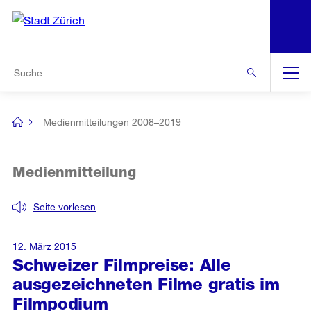
N
S
Zur Bereichsauswahl
Zur Hilfsnavigation
Zum Inhalt
Zur Suche
Suche
Global
Navigation
Medienmitteilungen 2008–2019
[no
title]
Medienmitteilung
Seite vorlesen
12. März 2015
Schweizer Filmpreise: Alle
ausgezeichneten Filme gratis im
Filmpodium