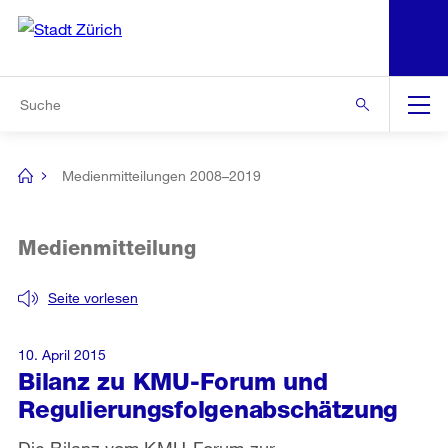
N
S
Zur Bereichsauswahl
Zur Hilfsnavigation
Zum Inhalt
Zur Suche
Suche
Global
Navigation
Medienmitteilungen 2008–2019
[no
title]
Medienmitteilung
Seite vorlesen
10. April 2015
Bilanz zu KMU-Forum und
Regulierungsfolgenabschätzung
Die Bilanz vom KMU-Forum zur