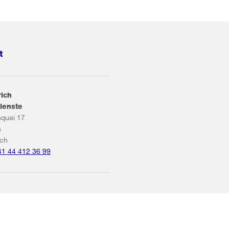
t
rich
ienste
squai 17
s
ich
41 44 412 36 99