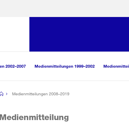
Sprunglink:
Navigation
sauswahl
vigation
m Inhalt
r Suche
gen 2002–2007
Medienmitteilungen 1999–2002
Medienmittei
Medienmitteilungen 2008–2019
[no
title]
Medienmitteilung