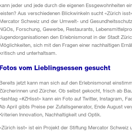
kann jeder und jede durch die eigenen Essgewohnheiten ein
leisten? Aus verschiedenen Blickwinkeln sucht «Zürich isst
Mercator Schweiz und der Umwelt- und Gesundheitsschutz
NGOs, Forschung, Gewerbe, Restaurants, Lebensmittelpro
Jugendorganisationen den Erlebnismonat in der Stadt Zürich
Möglichkeiten, sich mit den Fragen einer nachhaltigen Ern
kritisch und unterhaltsam.
Fotos vom Lieblingsessen gesucht
Bereits jetzt kann man sich auf den Erlebnismonat einstimm
Zürcherinnen und Zürcher. Ob selbst gekocht, frisch ab Ba
Hashtag «#ZHisst» kann ein Foto auf Twitter, Instagram, F
Ab April gibts Preise per Zufallsgenerator, Ende August v
Kriterien Innovation, Nachhaltigkeit und Optik.
«Zürich isst» ist ein Projekt der Stiftung Mercator Schweiz 