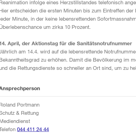
Reanimation infolge eines Herzstillstandes telefonisch ang
Hier entscheiden die ersten Minuten bis zum Eintreffen der
jeder Minute, in der keine lebensrettenden Sofortmassnahme
Überlebenschance um zirka 10 Prozent.
14. April, der Aktionstag für die Sanitätsnotrufnummer
Jährlich am 14.4. wird auf die lebensrettende Notrufnumm
Bekanntheitsgrad zu erhöhen. Damit die Bevölkerung im me
und die Rettungsdienste so schneller an Ort sind, um zu hel
Weitere
Ansprechperson
Informationen
Roland Portmann
Schutz & Rettung
Mediendienst
Telefon
044 411 24 44