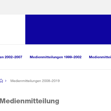
Sprunglink:
Navigation
sauswahl
vigation
m Inhalt
r Suche
gen 2002–2007
Medienmitteilungen 1999–2002
Medienmittei
Medienmitteilungen 2008–2019
[no
title]
Medienmitteilung