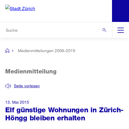
N
S
Zur Bereichsauswahl
Zur Hilfsnavigation
Zum Inhalt
Zur Suche
Suche
Global
Navigation
Medienmitteilungen 2008–2019
[no
title]
Medienmitteilung
Seite vorlesen
13. Mai 2015
Elf günstige Wohnungen in Zürich-
Höngg bleiben erhalten