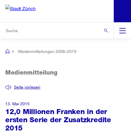
N
S
Zur Bereichsauswahl
Zur Hilfsnavigation
Zum Inhalt
Zur Suche
Suche
Global
Navigation
Medienmitteilungen 2008–2019
[no
title]
Medienmitteilung
Seite vorlesen
13. Mai 2015
12,0 Millionen Franken in der
ersten Serie der Zusatzkredite
2015