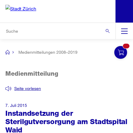
N
S
Zur Bereichsauswahl
Zur Hilfsnavigation
Zum Inhalt
Zur Suche
Suche
Global
Navigation
Medienmitteilungen 2008–2019
[no
title]
Medienmitteilung
Seite vorlesen
7. Juli 2015
Instandsetzung der
Sterilgutversorgung am Stadtspital
Waid