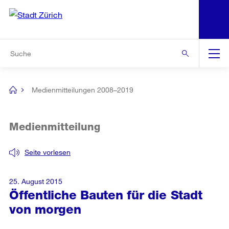
N
S
Zur Bereichsauswahl
Zur Hilfsnavigation
Zum Inhalt
Zur Suche
Suche
Global
Navigation
Medienmitteilungen 2008–2019
[no
title]
Medienmitteilung
Seite vorlesen
25. August 2015
Öffentliche Bauten für die Stadt
von morgen