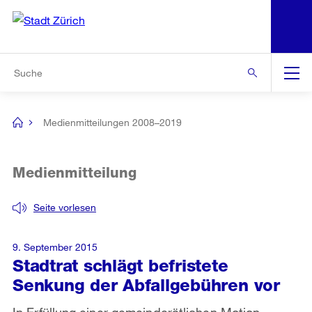
N
S
Zur Bereichsauswahl
Zur Hilfsnavigation
Zum Inhalt
Zur Suche
Suche
Global
Navigation
Medienmitteilungen 2008–2019
[no
title]
Medienmitteilung
Seite vorlesen
9. September 2015
Stadtrat schlägt befristete
Senkung der Abfallgebühren vor
In Erfüllung einer gemeinderätlichen Motion