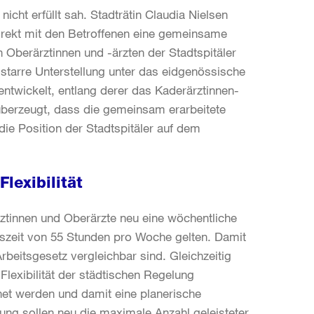
icht erfüllt sah. Stadträtin Claudia Nielsen
rekt mit den Betroffenen eine gemeinsame
n Oberärztinnen und -ärzten der Stadtspitäler
starre Unterstellung unter das eidgenössische
twickelt, entlang derer das Kaderärztinnen-
t überzeugt, dass die gemeinsam erarbeitete
die Position der Stadtspitäler auf dem
lexibilität
ärztinnen und Oberärzte neu eine wöchentliche
itszeit von 55 Stunden pro Woche gelten. Damit
rbeitsgesetz vergleichbar sind. Gleichzeitig
lexibilität der städtischen Regelung
net werden und damit eine planerische
elung sollen neu die maximale Anzahl geleisteter