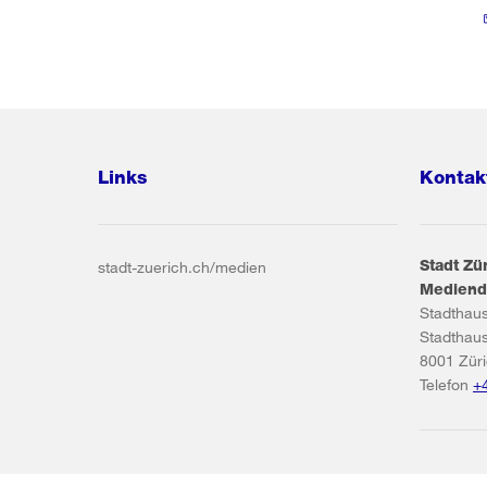
Links
Kontak
Stadt Zü
stadt-zuerich.ch/medien
Mediend
Stadthau
Stadthau
8001
Zür
Telefon
+