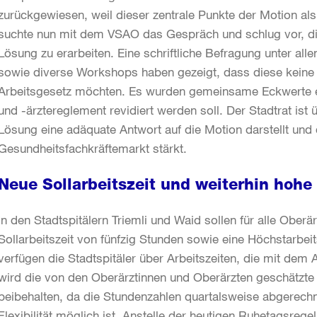
zurückgewiesen, weil dieser zentrale Punkte der Motion als n
suchte nun mit dem VSAO das Gespräch und schlug vor, di
Lösung zu erarbeiten. Eine schriftliche Befragung unter alle
sowie diverse Workshops haben gezeigt, dass diese keine 
Arbeitsgesetz möchten. Es wurden gemeinsame Eckwerte en
und -ärztereglement revidiert werden soll. Der Stadtrat is
Lösung eine adäquate Antwort auf die Motion darstellt und 
Gesundheitsfachkräftemarkt stärkt.
Neue Sollarbeitszeit und weiterhin hohe F
In den Stadtspitälern Triemli und Waid sollen für alle Ober
Sollarbeitszeit von fünfzig Stunden sowie eine Höchstarbe
verfügen die Stadtspitäler über Arbeitszeiten, die mit dem A
wird die von den Oberärztinnen und Oberärzten geschätzte F
beibehalten, da die Stundenzahlen quartalsweise abgerech
Flexibilität möglich ist. Anstelle der heutigen Ruhetagsreg