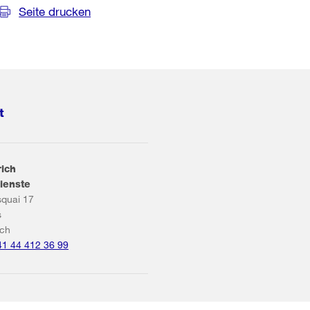
Seite drucken
t
rich
ienste
squai 17
s
ich
41 44 412 36 99