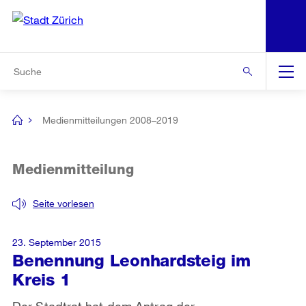
N
S
Zur Bereichsauswahl
Zur Hilfsnavigation
Zum Inhalt
Zur Suche
Suche
Global
Navigation
Medienmitteilungen 2008–2019
[no
title]
Medienmitteilung
Seite vorlesen
23. September 2015
Benennung Leonhardsteig im
Kreis 1
Der Stadtrat hat dem Antrag der