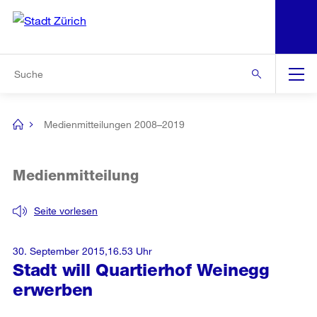
N
S
Zur Bereichsauswahl
Zur Hilfsnavigation
Zum Inhalt
Zur Suche
Suche
Global
Navigation
Medienmitteilungen 2008–2019
[no
title]
Medienmitteilung
Seite vorlesen
30. September 2015,16.53 Uhr
Stadt will Quartierhof Weinegg
erwerben