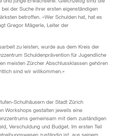
e und junge Erwachsene. Gleichzeitig sind die
bei der Suche ihrer ersten eigenständigen
rksten betroffen. «Wer Schulden hat, hat es
gt Gregor Mägerle, Leiter der
sarbeit zu leisten, wurde aus dem Kreis der
zentrum Schuldenprävention für Jugendliche
In den meisten Zürcher Abschlussklassen gehören
htlich sind wir willkommen.»
tufen-Schulhäusern der Stadt Zürich
n Workshops gestalten jeweils eine
petenzzentrums gemeinsam mit dem zuständigen
d, Verschuldung und Budget. Im ersten Teil
Betreibungswesen zuständig ist, aus seinem