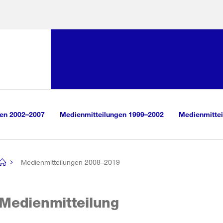
Sprunglink:
Navigation
sauswahl
vigation
m Inhalt
r Suche
gen 2002–2007
Medienmitteilungen 1999–2002
Medienmittei
Medienmitteilungen 2008–2019
[no
title]
Medienmitteilung