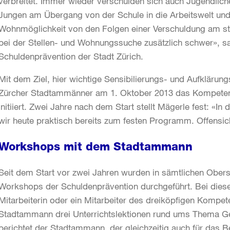
verbreitet. Immer wieder verschulden sich auch Jugendlich
Jungen am Übergang von der Schule in die Arbeitswelt und 
Wohnmöglichkeit von den Folgen einer Verschuldung am stä
bei der Stellen- und Wohnungssuche zusätzlich schwer», sa
Schuldenprävention der Stadt Zürich.
Mit dem Ziel, hier wichtige Sensibilierungs- und Aufklärung
Zürcher Stadtammänner am 1. Oktober 2013 das Kompetenz
initiiert. Zwei Jahre nach dem Start stellt Mägerle fest: «
wir heute praktisch bereits zum festen Programm. Offensic
Workshops mit dem Stadtammann
Seit dem Start vor zwei Jahren wurden in sämtlichen Obers
Workshops der Schuldenprävention durchgeführt. Bei diese
Mitarbeiterin oder ein Mitarbeiter des dreiköpfigen Kom
Stadtammann drei Unterrichtslektionen rund ums Thema Gel
berichtet der Stadtammann, der gleichzeitig auch für das 