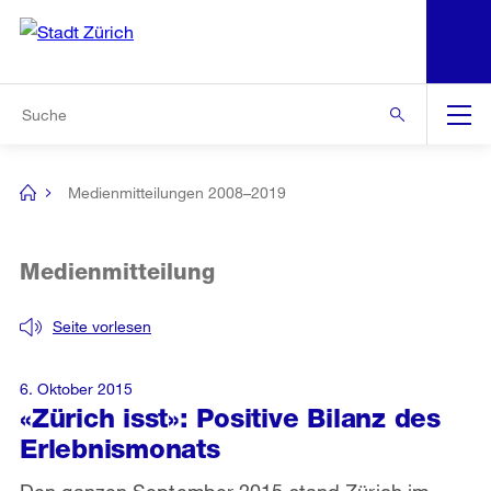
N
S
Zur Bereichsauswahl
Zur Hilfsnavigation
Zum Inhalt
Zur Suche
Suche
Global
Navigation
Medienmitteilungen 2008–2019
[no
title]
Medienmitteilung
Seite vorlesen
6. Oktober 2015
«Zürich isst»: Positive Bilanz des
Erlebnismonats
Den ganzen September 2015 stand Zürich im