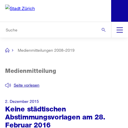
N
S
Zur Bereichsauswahl
Zur Hilfsnavigation
Zum Inhalt
Zur Suche
Suche
Global
Navigation
Medienmitteilungen 2008–2019
[no
title]
Medienmitteilung
Seite vorlesen
2. Dezember 2015
Keine städtischen
Abstimmungsvorlagen am 28.
Februar 2016