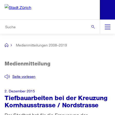
N
S
Zur Bereichsauswahl
Zur Hilfsnavigation
Zum Inhalt
Zur Suche
Suche
Global
Navigation
Medienmitteilungen 2008–2019
[no
title]
Medienmitteilung
Seite vorlesen
2. Dezember 2015
Tiefbauarbeiten bei der Kreuzung
Kornhausstrasse / Nordstrasse
Der Stadtrat hat für die Erneuerung des